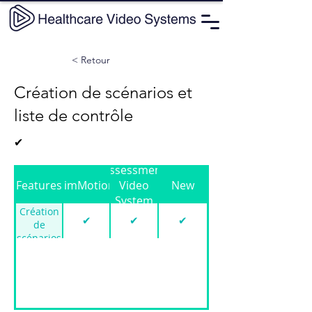
< Retour
Création de scénarios et
liste de contrôle
✔
Assessment
Features
SimMotion
Video
New
System
Création
✔
✔
✔
de
scénarios
et liste
de
contrôle